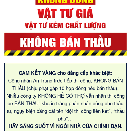
Bề rộng mặt tiền :
4.5
m
CAM KẾT VÀNG cho đẳng cấp khác biệt:
Công nhân An Trung trực tiếp thi công, KHÔNG BÁN
THẦU (chịu phạt gấp 10 hợp đồng nếu bán thầu).
Nhiều công ty KHÔNG HỀ CÓ THỢ vẫn nhận thi công
để BÁN THẦU: khoán trắng phần nhân công cho thầu
tư, ngụy biện bằng cái tên “đội thi công liên kết”, “thầu
phụ”…
HÃY SÁNG SUỐT VÌ NGÔI NHÀ CỦA CHÍNH BẠN.