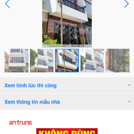
Xem hình lúc thi công
Xem thông tin mẫu nhà
Diện tích lô đất :
71
m2
Diện tích xây dựng :
71
m2
Số tầng cao :
3
tầng