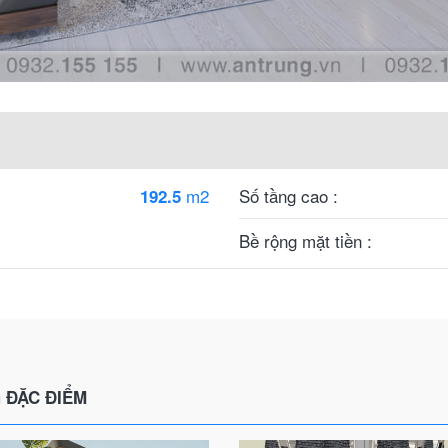
m2
Số tầng cao :
192.5
Bề rộng mặt tiền :
 ĐẶC ĐIỂM