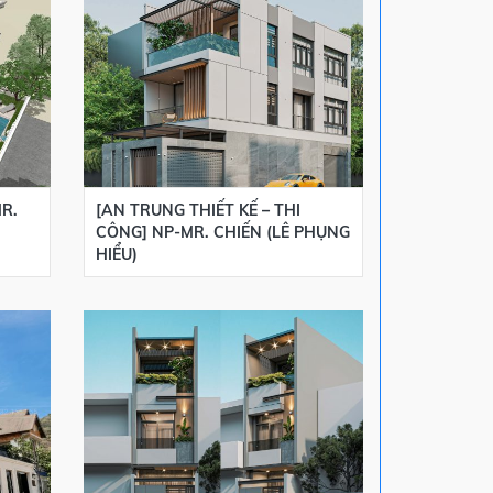
R.
[AN TRUNG THIẾT KẾ – THI
[AN TRUNG THI
CÔNG] NP-MR. CHIẾN (LÊ PHỤNG
CÔNG] NP-MR.
HIỂU)
LƯƠNG BẰNG)