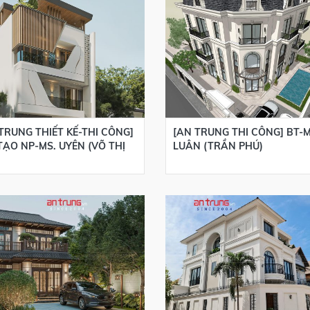
TRUNG THIẾT KẾ-THI CÔNG]
[AN TRUNG THI CÔNG] BT-M
TẠO NP-MS. UYÊN (VÕ THỊ
LUÂN (TRẦN PHÚ)
)