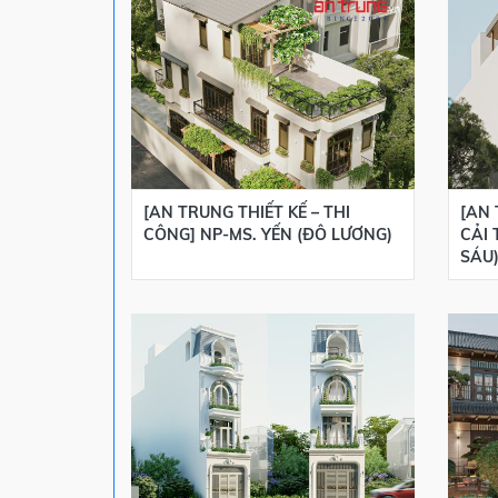
[AN TRUNG THIẾT KẾ – THI
[AN 
CÔNG] NP-MS. YẾN (ĐÔ LƯƠNG)
CẢI 
SÁU