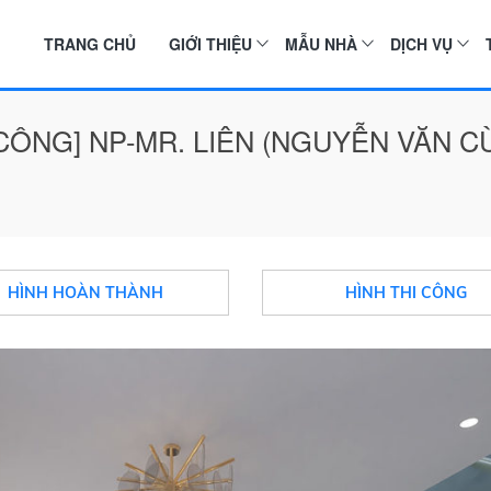
TRANG CHỦ
GIỚI THIỆU
MẪU NHÀ
DỊCH VỤ
 CÔNG] NP-MR. LIÊN (NGUYỄN VĂN C
HÌNH HOÀN THÀNH
HÌNH THI CÔNG