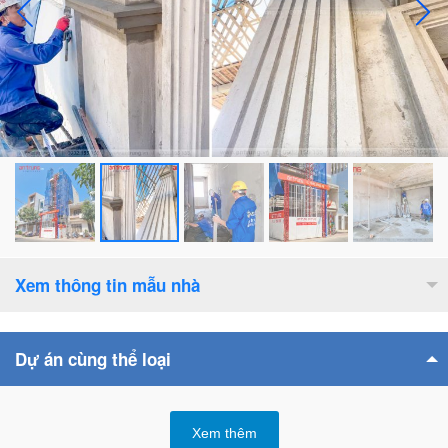
Xem thông tin mẫu nhà
Diện tích xây dựng :
465
m2
Dự án cùng thể loại
Số tầng cao :
5
tầng
Bề rộng mặt tiền :
5
m
Xem thêm