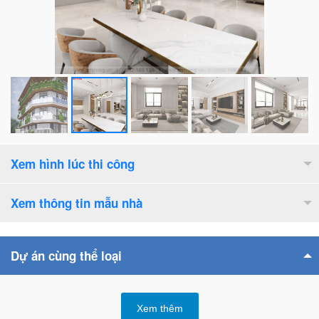
Xem hình lúc thi công
Xem thông tin mẫu nhà
Diện tích xây dựng :
144
m2
Dự án cùng thể loại
Số tầng cao :
4
tầng
Bề rộng mặt tiền :
16.5
m
Xem thêm