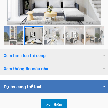
Xem hình lúc thi công
Xem thông tin mẫu nhà
Số tầng cao :
2.5
tầng
Dự án cùng thể loại
Bề rộng mặt tiền :
3.9
m
Xem thêm