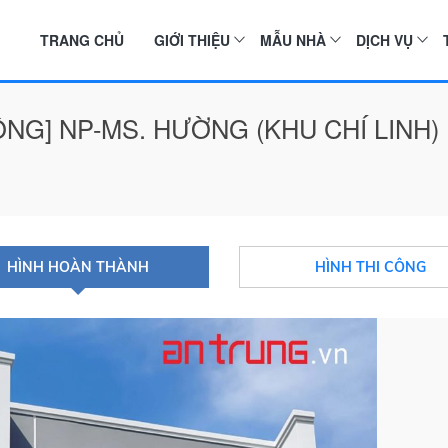
TRANG CHỦ
GIỚI THIỆU
MẪU NHÀ
DỊCH VỤ
ÔNG] NP-MS. HƯỜNG (KHU CHÍ LINH)
HÌNH HOÀN THÀNH
HÌNH THI CÔNG