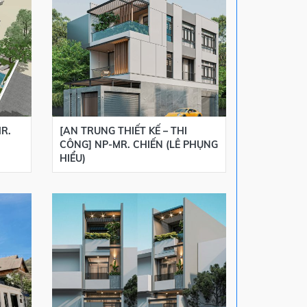
R.
[AN TRUNG THIẾT KẾ – THI
[AN TRUNG THI
CÔNG] NP-MR. CHIẾN (LÊ PHỤNG
CÔNG] NP-MR.
HIỂU)
LƯƠNG BẰNG)