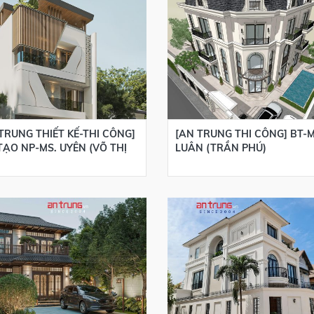
TRUNG THIẾT KẾ-THI CÔNG]
[AN TRUNG THI CÔNG] BT-M
TẠO NP-MS. UYÊN (VÕ THỊ
LUÂN (TRẦN PHÚ)
)