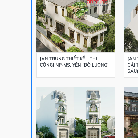
[AN TRUNG THIẾT KẾ – THI
[AN 
CÔNG] NP-MS. YẾN (ĐÔ LƯƠNG)
CẢI 
SÁU