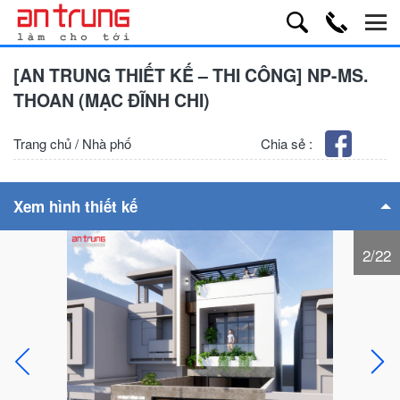
[AN TRUNG THIẾT KẾ – THI CÔNG] NP-MS.
THOAN (MẠC ĐĨNH CHI)
Trang chủ
/
Nhà phố
Chia sẻ :
Xem hình thiết kế