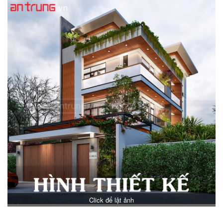
Diện tích xây dựng :
573
m2
Số tầng cao :
4
tầng
Bề rộng mặt tiền :
10
m
Click để lật ảnh