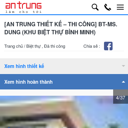
[AN TRUNG THIẾT KẾ – THI CÔNG] BT-MS.
DUNG (KHU BIỆT THỰ BÌNH MINH)
Trang chủ
/
Biệt thự
,
Đã thi công
Chia sẻ :
Xem hình thiết kế
Xem hình hoàn thành