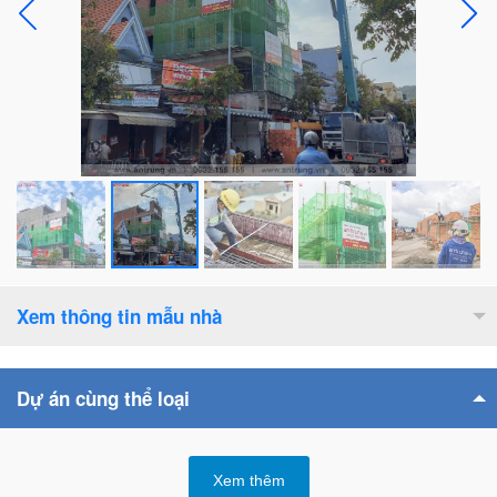
Xem thông tin mẫu nhà
Diện tích xây dựng :
534
m2
Dự án cùng thể loại
Số tầng cao :
5
tầng
Bề rộng mặt tiền :
6.5
m
Xem thêm