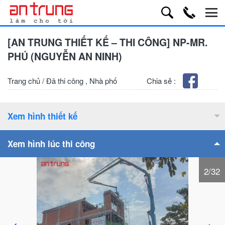
[AN TRUNG THIẾT KẾ – THI CÔNG] NP-MR.
PHÚ (NGUYỄN AN NINH)
Trang chủ
/
Đã thi công
,
Nhà phố
Chia sẻ :
Xem hình thiết kế
Xem hình lúc thi công