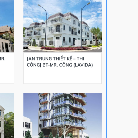
MR.
[AN TRUNG THIẾT KẾ – THI
[AN TRUNG THI
CÔNG] BT-MR. CÔNG (LAVIDA)
CÔNG] BT-MR. 
THỰ BÌNH MIN