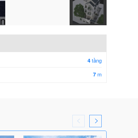
tầng
4
m
7