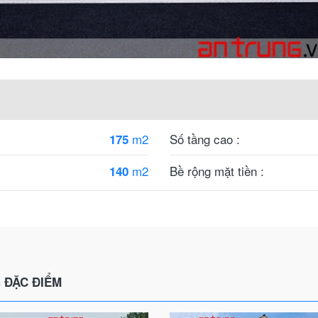
m2
Số tầng cao :
175
m2
Bề rộng mặt tiền :
140
 ĐẶC ĐIỂM