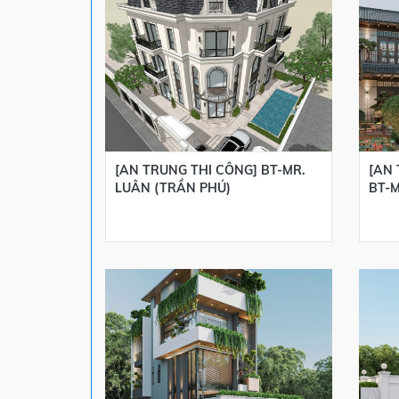
[AN TRUNG THI CÔNG] BT-MR.
[AN 
LUÂN (TRẦN PHÚ)
BT-M