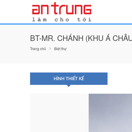
BT-MR. CHÁNH (KHU Á CHÂU
Trang chủ
Biệt thự
HÌNH THIẾT KẾ