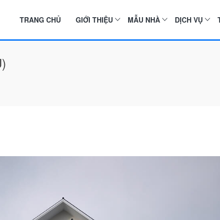
TRANG CHỦ
GIỚI THIỆU
MẪU NHÀ
DỊCH VỤ
)