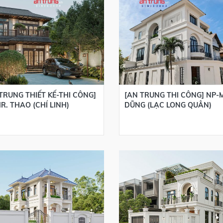
TRUNG THIẾT KẾ-THI CÔNG]
[AN TRUNG THI CÔNG] NP-
R. THAO (CHÍ LINH)
DŨNG (LẠC LONG QUÂN)