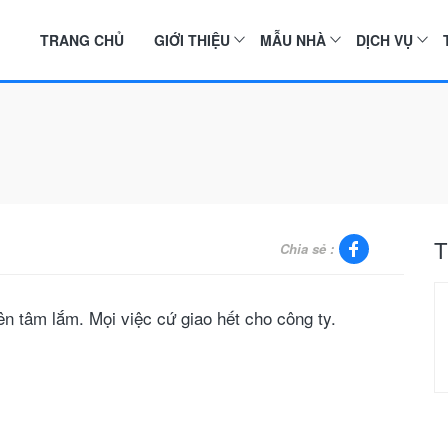
TRANG CHỦ
GIỚI THIỆU
MẪU NHÀ
DỊCH VỤ
T
Chia sẻ :
yên tâm lắm. Mọi việc cứ giao hết cho công ty.