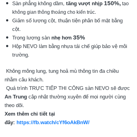
150%,
Sàn phẳng không dầm,
tăng vượt nhịp
tạo
không gian thông thoáng cho kiến trúc.
Giảm số lượng cột, thuận tiện phân bố mặt bằng
cột.
35%
Trọng lượng sàn
nhẹ hơn
Hộp NEVO làm bằng nhựa tái chế giúp bảo vệ môi
trường.
Không mông lung, tung hoả mù thông tin đa chiều
nhằm câu khách.
Quá trình TRỰC TIẾP THI CÔNG sàn NEVO sẽ được
An Trung
cập nhật thường xuyên để mọi người cùng
theo dõi.
Xem thêm chi tiết tại
đây:
https://fb.watch/cYf6oAkBnW/